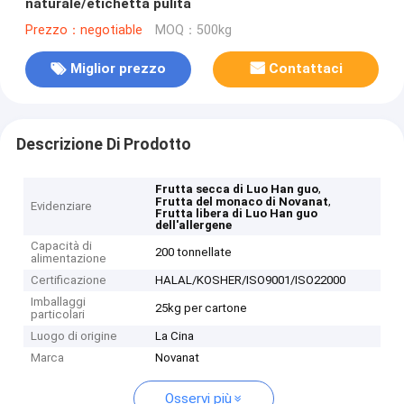
naturale/etichetta pulita
Prezzo：negotiable
MOQ：500kg
Miglior prezzo
Contattaci
Descrizione Di Prodotto
,
Frutta secca di Luo Han guo
,
Frutta del monaco di Novanat
Evidenziare
Frutta libera di Luo Han guo
dell'allergene
Capacità di
200 tonnellate
alimentazione
Certificazione
HALAL/KOSHER/ISO9001/ISO22000
Imballaggi
25kg per cartone
particolari
Luogo di origine
La Cina
Marca
Novanat
Osservi più