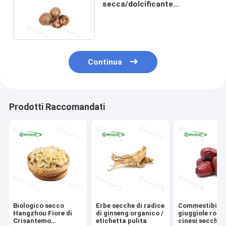
secca/dolcificante
naturale/etichetta pulita
Continua
Prodotti Raccomandati
Biologico secco
Erbe secche di radice
Commestibile 
Hangzhou Fiore di
di ginseng organico /
giuggiole ross
Crisantemo
etichetta pulita
cinesi secche