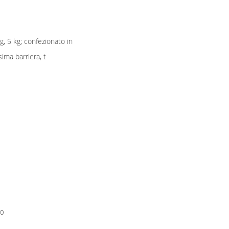
g, 5 kg; confezionato in
sima barriera, t
90