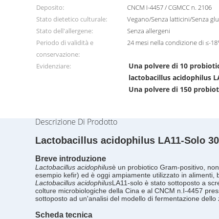
Deposito:
CNCM I-4457 / CGMCC n. 2106
Stato dietetico culturale:
Vegano/Senza latticini/Senza g
Stato dell'allergene:
Senza allergeni
Periodo di validità e
24 mesi nella condizione di ≤-18
conservazione:
Una polvere di 10 probioti
Evidenziare:
lactobacillus acidophilus 
Una polvere di 150 probiot
Descrizione Di Prodotto
Lactobacillus acidophilus LA11-Solo 300
Breve introduzione
Lactobacillus acidophilus
è un probiotico Gram-positivo, no
esempio kefir) ed è oggi ampiamente utilizzato in alimenti, b
Lactobacillus acidophilus
LA11-solo
è stato sottoposto a sc
colture microbiologiche della Cina e al CNCM n.I-4457 pres
sottoposto ad un'analisi del modello di fermentazione dello 
Scheda tecnica