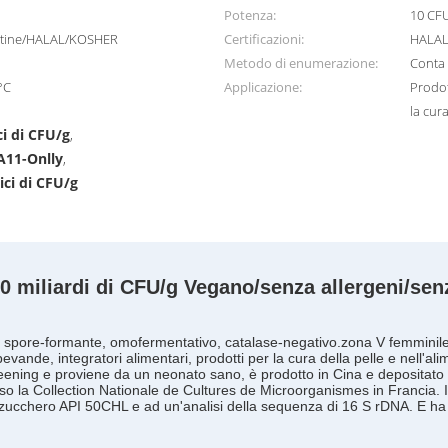
Potenza:
10 CFU
lutine/HALAL/KOSHER
Certificazioni:
HALAL
Metodo di enumerazione:
Conta d
°C
Applicazione:
Prodot
la cura
ci di CFU/g
,
LA11-Onlly
,
ici di CFU/g
 miliardi di CFU/g Vegano/senza allergeni/senza
n spore-formante, omofermentativo, catalase-negativo.
zona V femminil
evande, integratori alimentari, prodotti per la cura della pelle e nell'a
reening e proviene da un neonato sano, è prodotto in Cina e depositato
so la Collection Nationale de Cultures de Microorganismes in Francia. I
zucchero API 50CHL e ad un'analisi della sequenza di 16 S rDNA. E ha re