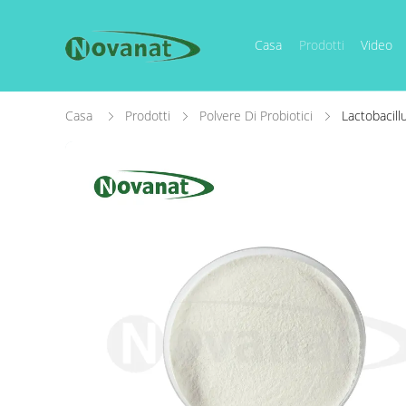
Casa
Prodotti
Video
Casa
Prodotti
Polvere Di Probiotici
Lactobacill