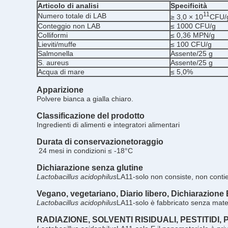
Articolo di analisi
Specificità
11
Numero totale di LAB
≥ 3,0 × 10
CFU/
Conteggio non LAB
≤ 1000 CFU/g
Colliformi
≤ 0,36 MPN/g
Lieviti/muffe
≤ 100 CFU/g
Salmonella
Assente/25 g
S. aureus
Assente/25 g
Acqua di mare
≤ 5,0%
Apparizione
Polvere bianca a gialla chiaro.
Classificazione del prodotto
Ingredienti di alimenti e integratori alimentari
Durata di conservazione
toraggio
24 mesi in condizioni ≤ -18°C
Dichiarazione senza glutine
Lactobacillus acidophilus
LA11-solo
non consiste, non contie
Vegano, vegetariano,
Diario libero,
Dichiarazione
Lactobacillus acidophilus
LA11-solo
è fabbricato senza mater
RADIAZIONE, SOLVENTI RISIDUALI, PESTITIDI,