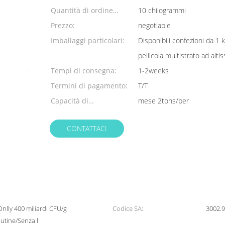
Quantità di ordine
10 chilogrammi
minimo:
Prezzo:
negotiable
Imballaggi particolari:
Disponibili confezioni da 1 k
pellicola multistrato ad altis
Tempi di consegna:
1-2weeks
Termini di pagamento:
T/T
Capacità di
mese 2tons/per
alimentazione:
CONTATTACI
nlly 400 miliardi CFU/g
Codice SA:
3002.
utine/Senza l