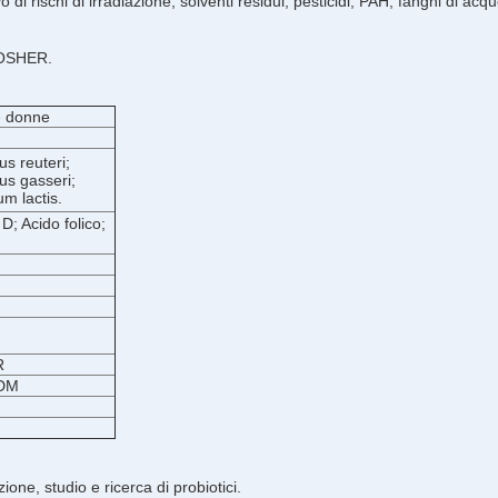
o di rischi di irradiazione, solventi residui, pesticidi, PAH, fanghi di acq
KOSHER.
le donne
us reuteri;
us gasseri;
um lactis.
D; Acido folico;
R
ODM
one, studio e ricerca di probiotici.