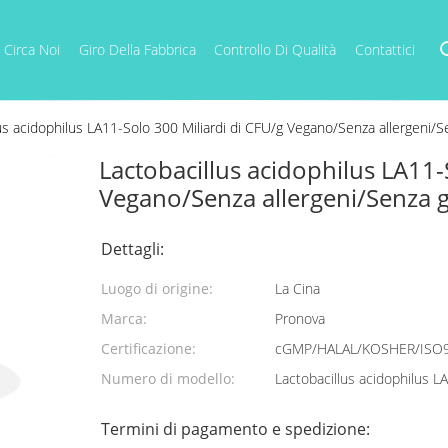
Circa Noi
Giro Della Fabbrica
Controllo Di Qualità
Contattici
us acidophilus LA11-Solo 300 Miliardi di CFU/g Vegano/Senza allergeni/S
Lactobacillus acidophilus LA11-
Vegano/Senza allergeni/Senza g
Dettagli:
Luogo di origine:
La Cina
Marca:
Pronova
Certificazione:
cGMP/HALAL/KOSHER/ISO
Numero di modello:
Lactobacillus acidophilus L
Termini di pagamento e spedizione: