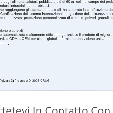
i e degli alimenti salutari, pubblicato più di 60 articoli nel campo dei p
ard industriali per i probiotici.
e raggiungono gli standard industriali; ha superato la certificazione de
,Certificazione del sistema internazionale di gestione della sicurezza al
robotizzata, produzione personalizzata di capsule, polveri, granuli, co
ione e servizi)
automatizzata e altamente efficiente garantisce il prodotto di migliore
vizio ODM e OEM per clienti globali e forniamo una visione unica per i
he pagati.
Polvere Di Probiotici Di 200B CFU/g
tetevi In ​​contatto Con