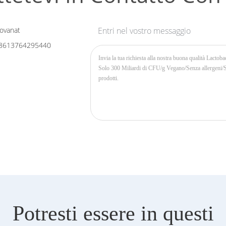
ovanat
Entri nel vostro messaggio
8613764295440
Potresti essere in questi