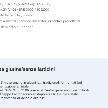
/g, 150 CFU/g, 200 CFU/g, 300 CFU/g
/cGMP/KOSHER/ISO9001/ISO22000
ei batteri vitali, In casa
ti alimentari, bevande, integratori alimentari, prodotti per
 della pelle, nutrizione a
 glutine/senza latticini
e
Si trova anche in alcuni latti tradizionali fermentati (ad
limentazione animale.
 al CGMCC n. 2106 presso il Centro generale di raccolta di
l ceppo Lactobacillus acidophilus LA11-Only è stato
sistenza all'acido e alla bile.