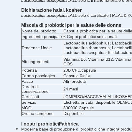
Lactobacillus acidophilus
LA11-solo
E il nanomateriale è priv
Dichiarazione halal, kosher
Lactobacillus acidophilus
LA11-solo
è certificato HALAL & 
Miscela di probiotici per la salute delle donne
Nome del prodotto
Capsula probiotica per la salute del
Ingrediente principale
6 Ceppi probiotici selezionati
Lactobacillus acidophilus; Lactobacill
Tendenze Unqie
Lactobacillus rhamnosus; Lactobacill
Lactobacillus crispatus; Bifidobacteri
Vitamina B6; Vitamina B12; Vitamina 
Altri ingredienti
GOS
Potenza
20B CFU/capsula
Forma posologica
Capsula 0# 1#
Pacco
Altri prodotti
Durata di
24 mesi
conservazione
Certificati
cGMP/ISO/HACCP/HALALL/KOSHE
Servizio
Etichetta privata; disponibile OEM/
MOQ
300000 Capsule
Ordine campione
Disponibile
I nostri probiotici
Fabbrica
Moderna base di produzione di probiotici che integra produzi