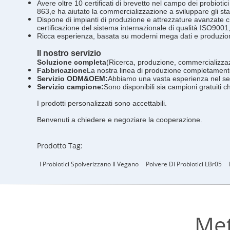
Avere oltre 10 certificati di brevetto nel campo dei probiotic
863,e ha aiutato la commercializzazione a sviluppare gli stand
Dispone di impianti di produzione e attrezzature avanzate ch
certificazione del sistema internazionale di qualità ISO9001
Ricca esperienza, basata su moderni mega dati e produzione 
Il nostro servizio
Soluzione completa
(Ricerca, produzione, commercializzaz
Fabbricazione
La nostra linea di produzione completamente 
Servizio ODM&OEM:
Abbiamo una vasta esperienza nel ser
Servizio campione:
Sono disponibili sia campioni gratuiti c
I prodotti personalizzati sono accettabili.
Benvenuti a chiedere e negoziare la cooperazione.
Prodotto Tag:
I Probiotici Spolverizzano Il Vegano
Polvere Di Probiotici LBr05
Met