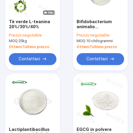
Tè verde L-teanina
Bifidobacterium
20%/30%/40%
animalis
pastorizzato subsp.
Prezzo:
negotiable
Prezzo:
negotiable
lactis BI516 Polvere
MOQ:
25kg
MOQ:
10 chilogrammi
postbiotica
Vegano/Senza
Ottieni l'ultimo prezzo
Ottieni l'ultimo prezzo
allergeni/Senza
glutine/Senza
Contattaci
Contattaci
latticini
Casa
Prodotti
Video
Lactiplantibacillus
EGCG in polvere