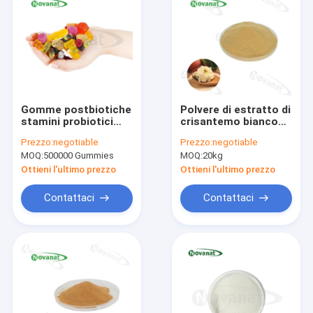
Gomme postbiotiche
Polvere di estratto di
stamini probiotici
crisantemo bianco
pastorizzati ODM /
puro di
Prezzo:
negotiable
Prezzo:
negotiable
OEM
Hangzhou/solubile in
MOQ:
500000 Gummies
MOQ:
20kg
acqua/etichetta
pulita/senza allergeni
Ottieni l'ultimo prezzo
Ottieni l'ultimo prezzo
Contattaci
Contattaci