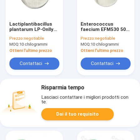
Lactiplantibacillus
Enterococcus
plantarum LP-Onlly
faecium EFM530 500
500 miliardi CFU/g
miliardi CFU/g
Prezzo:
negotiable
Prezzo:
negotiable
Vegano/Senza
Vegano/Senza
MOQ:
10 chilogrammi
MOQ:
10 chilogrammi
allergeni/Senza
allergeni/Senza
glutine/Senza
glutine/Senza
Ottieni l'ultimo prezzo
Ottieni l'ultimo prezzo
latticini
latticini
Contattaci
Contattaci
Risparmia tempo
Lasciaci contattare i migliori prodotti con
te.
Dai il tuo requisito