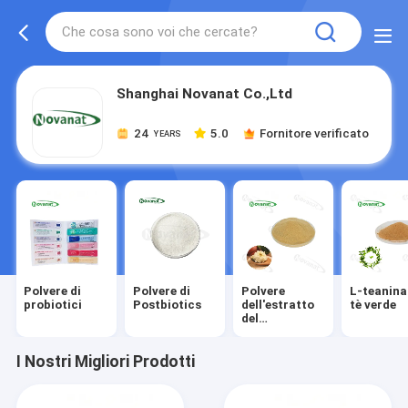
Shanghai Novanat Co.,Ltd
24
5.0
Fornitore verificato
YEARS
Polvere di
Polvere di
Polvere
L-teanina
probiotici
Postbiotics
dell'estratto
tè verde
del
crisantemo
I Nostri Migliori Prodotti