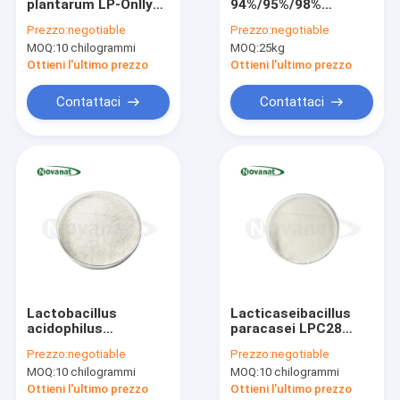
plantarum LP-Onlly
94%/95%/98%
Circa noi
500 miliardi CFU/g
Epigallocatechina
Prezzo:
negotiable
Prezzo:
negotiable
Vegano/Senza
gallato/Decaffeinato/Cle
MOQ:
10 chilogrammi
MOQ:
25kg
allergeni/Senza
Label/Senza allergeni
Giro della fabbrica
glutine/Senza
Ottieni l'ultimo prezzo
Ottieni l'ultimo prezzo
latticini
Controllo di qualità
Contattaci
Contattaci
Contattici
Richieda una citazione
Polvere di probiotici
Polvere di Postbiotics
Lactobacillus
Lacticaseibacillus
acidophilus
paracasei LPC28
Polvere dell'estratto del crisantemo
pastorizzato LA11-
polvere postbiotica
Prezzo:
negotiable
Prezzo:
negotiable
Onlly Postbiotici in
pastorizzata
L-teanina del tè verde
MOQ:
10 chilogrammi
MOQ:
10 chilogrammi
polvere Vegan/Senza
Vegano/Senza
allergeni/Senza
allergeni/Senza
Ottieni l'ultimo prezzo
Ottieni l'ultimo prezzo