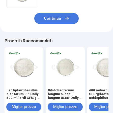
Continua
Prodotti Raccomandati
Lactiplantibacillus
Bifidobacterium
400 miliardi di
plantarum LP-Onlly
longum subsp.
CFU/g/lactoba
500 miliardi CFU/g
longum BL88-Onlly
acidophilus
Vegano/Senza
300 miliardi CFU/g
allergeni/Senza
Vegano/Senza
Miglior prezzo
Miglior prezzo
Miglior pr
glutine/Senza
allergeni/Senza
latticini
glutine/Senza