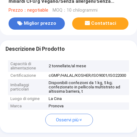
miliardi CFU/g Vegano/Senza allergeni/Senza
glutine/Senza latticini
Prezzo：negotiable
MOQ：10 chilogrammi
Miglior prezzo
Contattaci
Descrizione Di Prodotto
Capacità di
2 tonnellate/al mese
alimentazione
Certificazione
cGMP/HALAL/KOSHER/ISO9001/ISO22000
Disponibili confezioni da 1 kg, 5 kg;
Imballaggi
confezionato in pellicola multistrato ad
particolari
altissima barriera, t
Luogo di origine
La Cina
Marca
Pronova
Osservi più