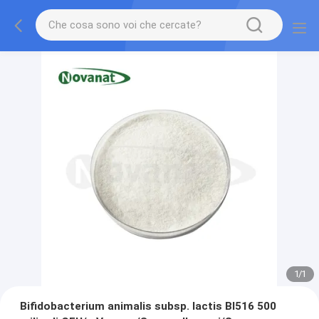
1
/
1
Bifidobacterium animalis subsp. lactis BI516 500