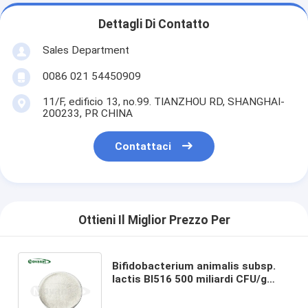
Dettagli Di Contatto
Sales Department
0086 021 54450909
11/F, edificio 13, no.99. TIANZHOU RD, SHANGHAI-
200233, PR CHINA
Contattaci
Ottieni Il Miglior Prezzo Per
Bifidobacterium animalis subsp.
lactis BI516 500 miliardi CFU/g
Vegano/Senza allergeni/Senza
glutine/Senza latticini