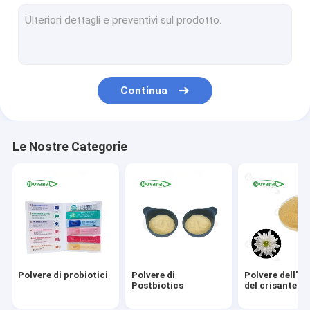
Polvere dell'estratto del tè verde
Monaco Fruit Extract Powder
Polvere di erbe dell'estratto
Continua
Goji Berry Extract Powder
Rose Extract Powder
Le Nostre Categorie
Polvere dell'estratto del ginseng
Polvere dell'estratto di Biloba del Gingko
Polvere istantanea dell'estratto del tè
La polvere di ortaggio da frutto
Polvere di probiotici
Polvere di
Polvere dell'es
Erbe secche organiche
Postbiotics
del crisantem