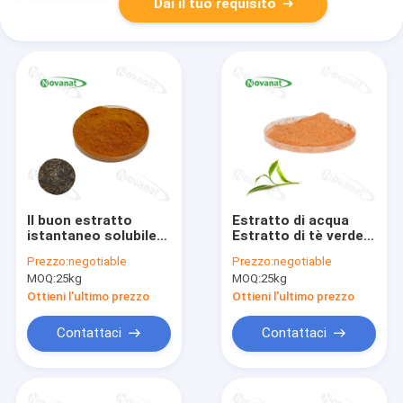
Dai il tuo requisito
Il buon estratto
Estratto di acqua
istantaneo solubile
Estratto di tè verde
in acqua del tè
98% polifenoli del
Prezzo:
negotiable
Prezzo:
negotiable
spolverizza i
tè/80%
MOQ:
25kg
MOQ:
25kg
polifenoli della
catechine/50%
polvere 20% del tè
EGCG/decaffeinato
Ottieni l'ultimo prezzo
Ottieni l'ultimo prezzo
dell'unità di
elaborazione Er
Contattaci
Contattaci