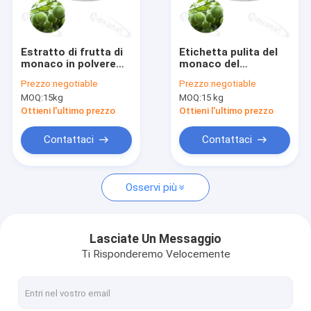
Circa noi
Giro della fabbrica
Estratto di frutta di
Etichetta pulita del
monaco in polvere
monaco del
Controllo di qualità
50% Mogroside
dolcificante naturale
Prezzo:
negotiable
Prezzo:
negotiable
V/solubile in
solubile in acqua di
MOQ:
15kg
MOQ:
15 kg
acqua/dolcificante
Fruit Extract Powder
Contattici
naturale/etichetta
50% Mogroside V
Ottieni l'ultimo prezzo
Ottieni l'ultimo prezzo
pulita
Richieda una citazione
Contattaci
Contattaci
Osservi più
Polvere di probiotici
Polvere di Postbiotics
Lasciate Un Messaggio
Ti Risponderemo Velocemente
Polvere dell'estratto del crisantemo
L-teanina del tè verde