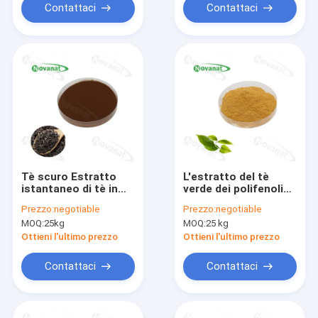
Contattaci
Contattaci
Tè scuro Estratto
L'estratto del tè
istantaneo di tè in
verde dei polifenoli
polvere 15% -30%
del tè di 98%
Prezzo:
negotiable
Prezzo:
negotiable
polifenoli / etichetta
spolverizza 50%
MOQ:
25kg
MOQ:
25 kg
pulita
EGCG decaffeinato
Ottieni l'ultimo prezzo
Ottieni l'ultimo prezzo
Contattaci
Contattaci