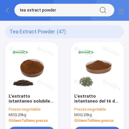
Tea Extract Powder
(47)
L'estratto
L'estratto
istantaneo solubile
istantaneo del tè del
in acqua del tè
tè di Oolong
Prezzo:
negotiable
Prezzo:
negotiable
spolverizza 15%-35%
spolverizza i
MOQ:
25kg
MOQ:
25kg
polifenoli/etichetta
polifenoli/perdita di
pulita
peso/etichetta pulita
Ottieni l'ultimo prezzo
Ottieni l'ultimo prezzo
di 35%