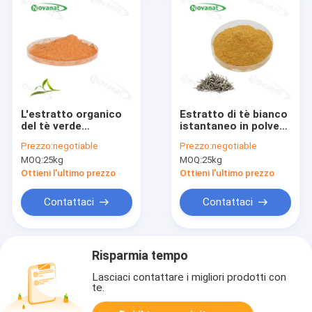
L'estratto organico
Estratto di tè bianco
del tè verde
istantaneo in polvere
spolverizza i
40% polifenoli /
Prezzo:
negotiable
Prezzo:
negotiable
polifenoli/40% EGCG
bevande alimentari
MOQ:
25kg
MOQ:
25kg
/Decaffeinated/etichetta
pulita di 60%
Ottieni l'ultimo prezzo
Ottieni l'ultimo prezzo
Contattaci
Contattaci
Risparmia tempo
Lasciaci contattare i migliori prodotti con
te.