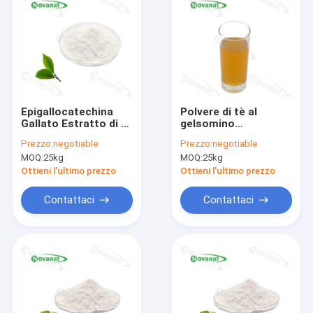
Epigallocatechina
Polvere di tè al
Gallato Estratto di tè
gelsomino
verde/EGCG in
istantaneo solubile
Prezzo:
negotiable
Prezzo:
negotiable
polvere
in acqua 40%
MOQ:
25kg
MOQ:
25kg
94%/95%/98%/Decaffeinato
polifenoli / etichetta
pulita
Ottieni l'ultimo prezzo
Ottieni l'ultimo prezzo
Contattaci
Contattaci
Casa
Prodotti
Video